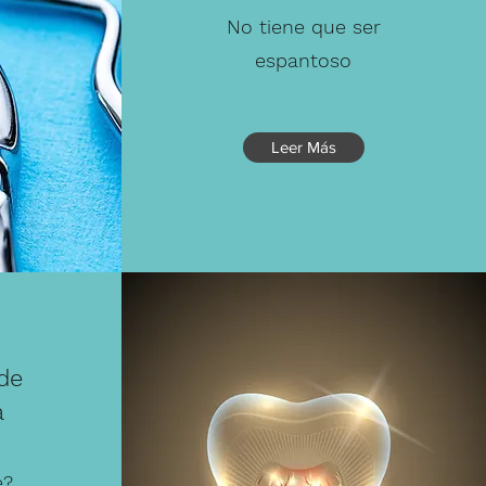
No tiene que ser
espantoso
Leer Más
de
a
e?