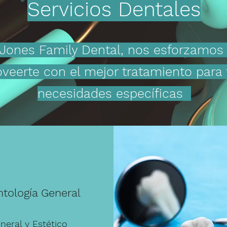
Servicios Dentales
Jones Family Dental, nos esforzamos
oveerte con el mejor tratamiento para 
necesidades específicas
tología General
neral y Estético