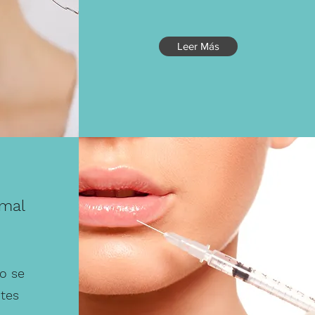
Leer Más
rmal
o se
ntes