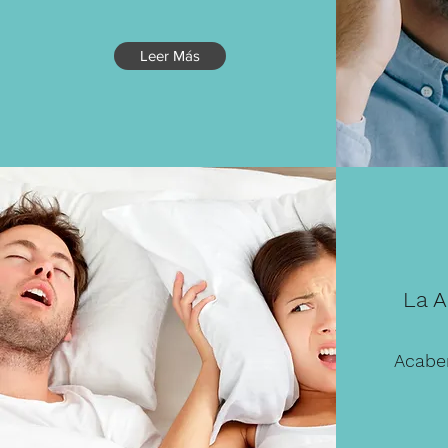
Leer Más
La A
Acabe