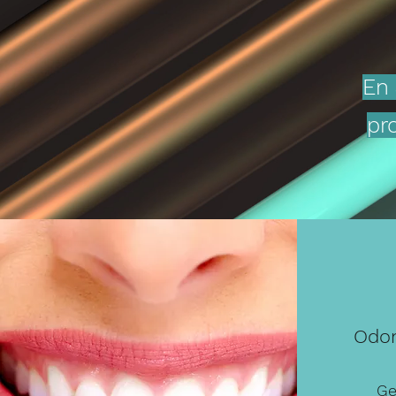
En 
pr
Odon
Ge