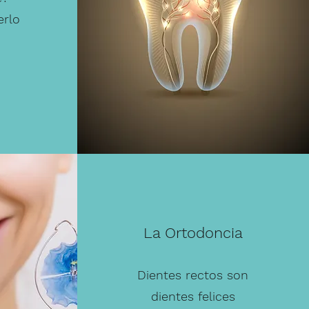
erlo
La Ortodoncia
Dientes rectos son
dientes felices